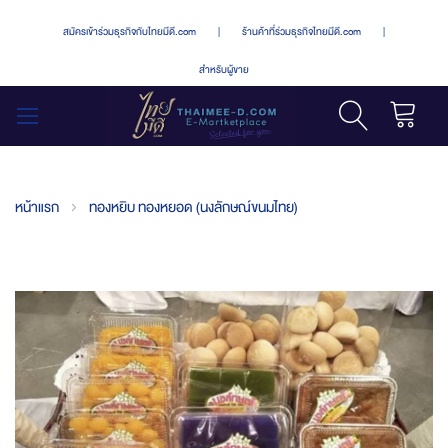
สมัครเข้าร่วมธุรกิจกับไทยมีดี.com
|
ร้านค้าที่ร่วมธุรกิจไทยมีดี.com
|
สำหรับผู้ขาย
รถเข็น
สลับ
เมนู
หน้าแรก
ทองหยิบ ทองหยอด (นงลักษณ์ขนมไทย)
Skip
to
the
end
of
the
images
gallery