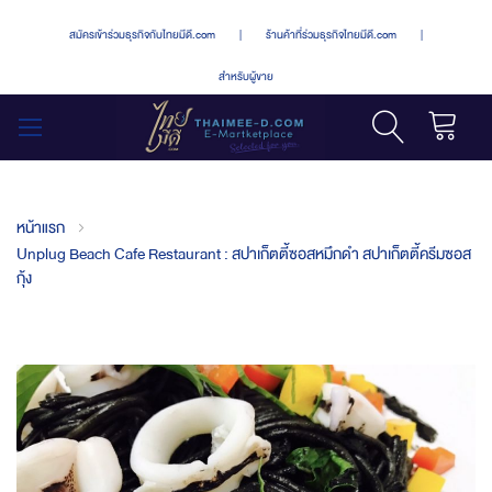
สมัครเข้าร่วมธุรกิจกับไทยมีดี.com
|
ร้านค้าที่ร่วมธุรกิจไทยมีดี.com
|
สำหรับผู้ขาย
รถเข็น
สลับ
เมนู
หน้าแรก
Unplug Beach Cafe Restaurant : สปาเก็ตตี้ซอสหมึกดำ สปาเก็ตตี้ครีมซอส
กุ้ง
Skip
to
the
end
of
the
images
gallery