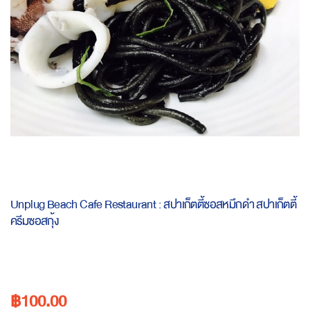
Skip
to
Unplug Beach Cafe Restaurant : สปาเก็ตตี้ซอสหมึกดำ สปาเก็ตตี้
the
ครีมซอสกุ้ง
beginning
of
the
images
gallery
฿100.00