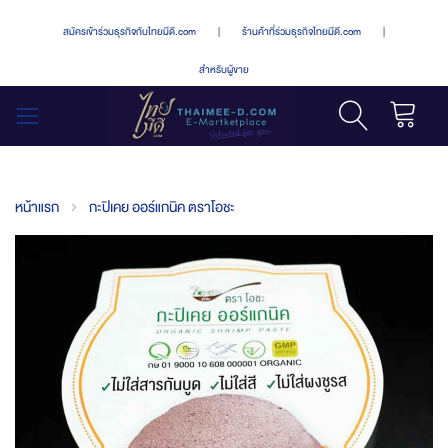
สมัครเข้าร่วมธุรกิจกับไทยมีดี.com
|
ร้านค้าที่ร่วมธุรกิจไทยมีดี.com
|
สำหรับผู้ขาย
รถเข็น
สลับ
เมนู
หน้าแรก
กะปิเคย ออร์แกนิค ตราโอชะ
Skip
to
the
end
of
the
images
gallery