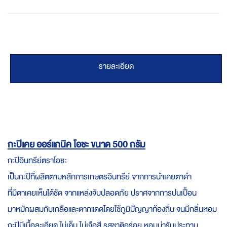
รายละเอียด
กะปิเคย ออร์แกนิค โอชะ ขนาด 500 กรัม
กะปิอินทรีย์ตราโอชะ
เป็นกะปิที่ผลิตตามหลักการเกษตรอินทรีย์ จากการนำเคยตาดำ
ที่มีตาเคยเห็นได้ชัด จากแหล่งจับปลอดภัย ปราศจากการปนเปื้อน
มาหมักผสมกับเกลือและตากแดดโดยใช้ภูมิปัญญาท้องถิ่น จนมีกลิ่นหอม
กะปิมีเนื้อละเอียด ไม่เค็ม ไม่เจือสี รสชาติอร่อย หอมน่ารับประทาน