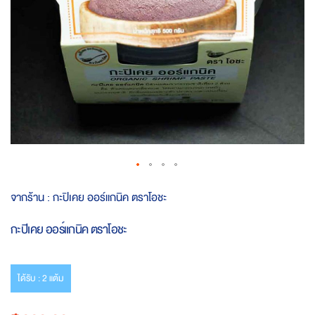
Skip
จากร้าน :
กะปิเคย ออร์แกนิค ตราโอชะ
to
the
กะปิเคย ออร์แกนิค ตราโอชะ
beginning
of
the
images
ได้รับ : 2 แต้ม
gallery