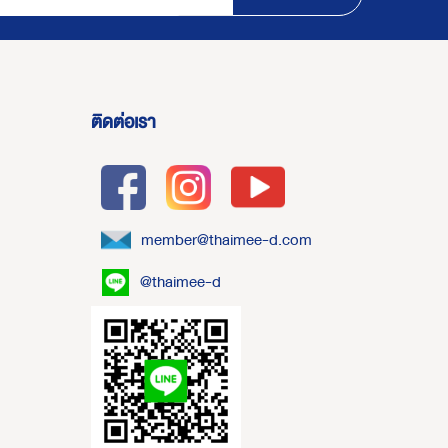
ติดต่อเรา
member@thaimee-d.com
@thaimee-d