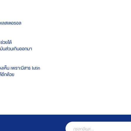
บคอเลสเตอรอล
ช่วยได้
ไขมันส่วนเกินออกมา
งเห็น เพราะมีสาร Iutin
้อีกด้วย