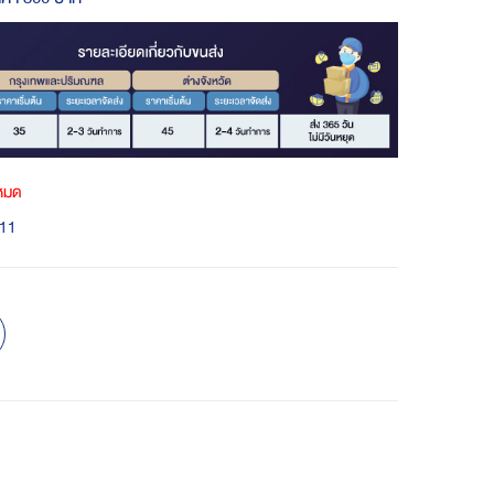
าหมด
11