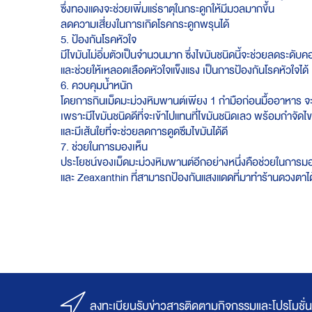
ซึ่งทองแดงจะช่วยเพิ่มแร่ธาตุในกระดูกให้มีมวลมากขึ้น
ลดความเสี่ยงในการเกิดโรคกระดูกพรุนได้
5. ป้องกันโรคหัวใจ
มีไขมันไม่อิ่มตัวเป็นจำนวนมาก ซึ่งไขมันชนิดนี้จะช่วยลดระดั
และช่วยให้เหลอดเลือดหัวใจแข็งแรง เป็นการป้องกันโรคหัวใจได้
6. ควบคุมน้ำหนัก
โดยการกินเม็ดมะม่วงหิมพานต์เพียง 1 กำมือก่อนมื้ออาหาร จะ
เพราะมีไขมันชนิดดีที่จะเข้าไปแทนที่ไขมันชนิดเลว พร้อมกำจัด
และมีเส้นใยที่จะช่วยลดการดูดซึมไขมันได้ดี
7. ช่วยในการมองเห็น
ประโยชน์ของเม็ดมะม่วงหิมพานต์อีกอย่างหนึ่งคือช่วยในการมอ
และ Zeaxanthin ที่สามารถป้องกันแสงแดดที่มาทำร้านดวงตาได
ลงทะเบียนรับข่าวสารติดตามกิจกรรมและโปรโมชั่น