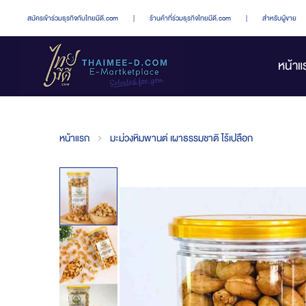
สมัครเข้าร่วมธุรกิจกับไทยมีดี.com
|
ร้านค้าที่ร่วมธุรกิจไทยมีดี.com
|
สำหรับผู้ขาย
หน้าแ
หน้าแรก
มะม่วงหิมพานต์ เผาธรรมชาติ ไร้เปลือก
Skip
to
the
end
of
the
images
gallery