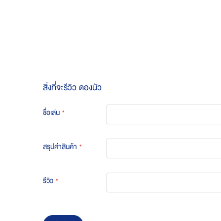
Skip
to
the
beginning
of
the
images
gallery
สิ่งที่จะรีวิว
ดองนัว
ชื่อเล่น
สรุปค่าสินค้า
รีวิว