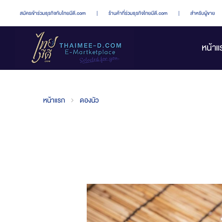
สมัครเข้าร่วมธุรกิจกับไทยมีดี.com
|
ร้านค้าที่ร่วมธุรกิจไทยมีดี.com
|
สำหรับผู้ขาย
หน้าแ
หน้าแรก
ดองนัว
Skip
to
the
end
of
the
images
gallery