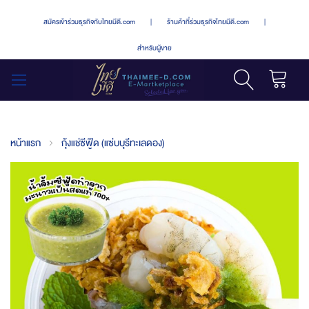
สมัครเข้าร่วมธุรกิจกับไทยมีดี.com
|
ร้านค้าที่ร่วมธุรกิจไทยมีดี.com
|
สำหรับผู้ขาย
รถเข็น
สลับ
เมนู
หน้าแรก
กุ้งแช่ซีฟู๊ด (แซ่บบุรีทะเลดอง)
Skip
to
the
end
of
the
images
gallery