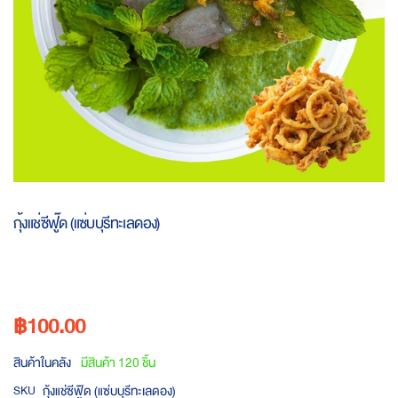
Skip
to
กุ้งแช่ซีฟู๊ด (แซ่บบุรีทะเลดอง)
the
beginning
of
the
images
฿100.00
gallery
สินค้าในคลัง
มีสินค้า 120 ชิ้น
กุ้งแช่ซีฟู๊ด (แซ่บบุรีทะเลดอง)
SKU