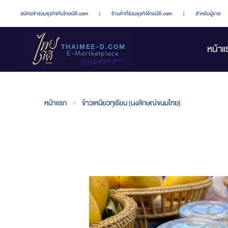
สมัครเข้าร่วมธุรกิจกับไทยมีดี.com
|
ร้านค้าที่ร่วมธุรกิจไทยมีดี.com
|
สำหรับผู้ขาย
หน้าแ
หน้าแรก
ข้าวเหนียวทุเรียน (นงลักษณ์ขนมไทย)
Skip
to
the
end
of
the
images
gallery