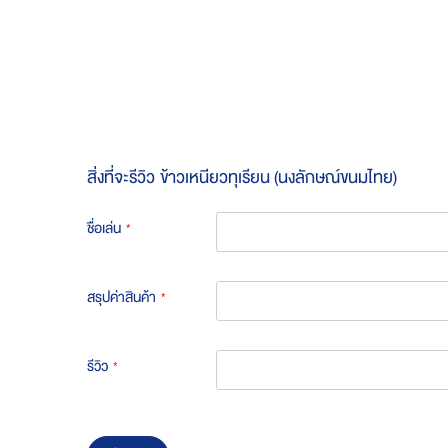
Skip
to
the
beginning
of
the
images
gallery
สิ่งที่จะรีวิว
ข้าวเหนียวทุเรียน (นงลักษณ์ขนมไทย)
ชื่อเล่น
สรุปค่าสินค้า
รีวิว