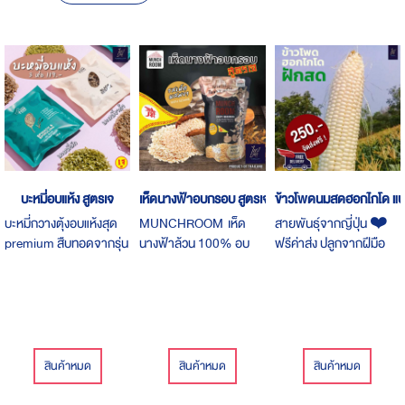
Descending
Direction
บะหมี่อบแห้ง สูตรเจ
เห็ดนางฟ้าอบกรอบ สูตรเจ
ข้าวโพดนมสดฮอกไกโด แ
บะหมี่กวางตุ้งอบแห้งสุด
MUNCHROOM เห็ด
สายพันธุ์จากญี่ปุ่น ❤️
premium สืบทอดจากรุ่น
นางฟ้าล้วน 100% อบ
ฟรีค่าส่ง ปลูกจากฝีมือ
สู่รุ่น มาเป็นเวลากว่า 70 ปี
กรอบ สูตรเจ อาหารว่าง
ของเกษตกรไทย ด้วยเมล็ด
รับประกันความอร่อย
แสนอร่อย มากประโยชน์ ดี
พันธ์ุจากประเทศญี่ปุ่น คัด
ต่อสุขภาพ
สรรเฉพาะสินค้าเกรดเอ
***รอบตัดจากฟาร์ม ส่ง
วันที่ 5 ตุลาคม 2564
สินค้าหมด
สินค้าหมด
สินค้าหมด