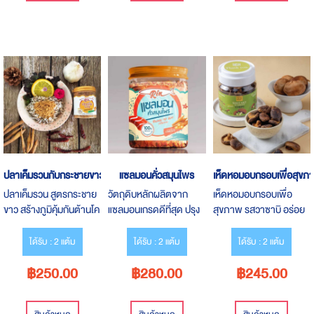
ปลาเค็มรวนกับกระชายขาว
แซลมอนคั่วสมุนไพร
เห็ดหอมอบกรอบเพื่อสุขภ
ปลาเค็มรวน สูตรกระชาย
วัตถุดิบหลักผลิตจาก
เห็ดหอมอบกรอบเพื่อ
ขาว สร้างภูมิคุ้มกันต้านโค
แซลมอนเกรดดีที่สุด ปรุง
สุขภาพ รสวาซาบิ อร่อย
วิด มื้อง่ายๆ อร่อย ได้
ด้วยสมุนไพร กระชายขาว
สะอาด ของว่างยามหิว
ประโยชน์แบบเต็มๆ
กระเทียม เด็กทานได้ ดีต่อ
ได้รับ : 2 แต้ม
ได้รับ : 2 แต้ม
ได้รับ : 2 แต้ม
สุขภาพ
฿250.00
฿280.00
฿245.00