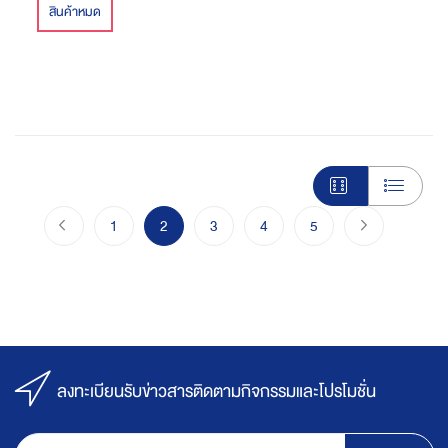
สินค้าหมด
Page
Page
ก่อนหน้า
Page
You're currently reading page
Page
Page
Page
Page
ไปขั้นตอนชำร
1
2
3
4
5
ลงทะเบียนรับข่าวสารติดตามกิจกรรมและโปรโมชั่น