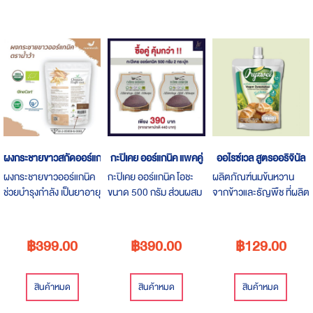
ผงกระชายขาวสกัดออร์แกนิคตราน้ำว้า
กะปิเคย ออร์แกนิค แพคคู่
ออไรซ์เวล สูตรออริจินัล
ผงกระชายขาวออร์แกนิค
กะปิเคย ออร์แกนิค โอชะ
ผลิตภัณฑ์นมข้นหวาน
ช่วยบำรุงกำลัง เป็นยาอายุ
ขนาด 500 กรัม ส่วนผสม
จากข้าวและธัญพืช ที่ผลิต
วัฒนะ ทำให้ ร่างกายแข็ง
ตัวเคยและเกลือสมุทร ไม่มี
จากข้าว ร่วมกับธัญพืช
แรงกระปรี้กระเปร่า โดย
สารปรุงแต่ง เครื่องปรุงที่
เพิ่มความอร่อยโดยการ
ช่วยปรับสมดุลของ
ไม่ควรขาดในครัวเรือน
ราดบนผลิตภัณฑ์เบเกอรี่
฿399.00
฿390.00
฿129.00
ฮอร์โมนต่าง ๆ ในร่างกาย
/ ไอศกรีม / ขนมหวาน
หรือชงกับเครื่องดื่มร้อนก็
อร่อยมาก
สินค้าหมด
สินค้าหมด
สินค้าหมด