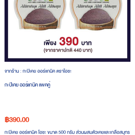
Skip
จากร้าน :
กะปิเคย ออร์แกนิค ตราโอชะ
to
the
กะปิเคย ออร์แกนิค แพคคู่
beginning
of
the
images
gallery
฿390.00
กะปิเคย ออร์แกนิค โอชะ ขนาด 500 กรัม ส่วนผสมตัวเคยและเกลือสมุทร