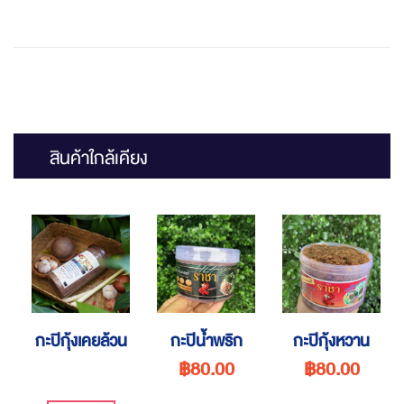
สินค้าใกล้เคียง
กะปิกุ้งเคยล้วน
กะปิน้ำพริก
กะปิกุ้งหวาน
฿80.00
฿80.00