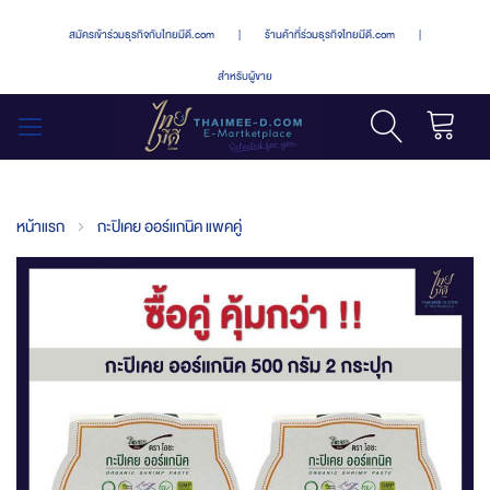
สมัครเข้าร่วมธุรกิจกับไทยมีดี.com
|
ร้านค้าที่ร่วมธุรกิจไทยมีดี.com
|
สำหรับผู้ขาย
รถเข็น
สลับ
เมนู
หน้าแรก
กะปิเคย ออร์แกนิค แพคคู่
Skip
to
the
end
of
the
images
gallery