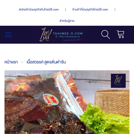
สมัครเข้าร่วมธุรกิจกับไทยมีดี.com
|
ร้านค้าที่ร่วมธุรกิจไทยมีดี.com
|
สำหรับผู้ขาย
รถเข็น
สลับ
เมนู
หน้าแรก
เนื้อสวรรค์ สูตรต้นตำรับ
Skip
to
the
end
of
the
images
gallery