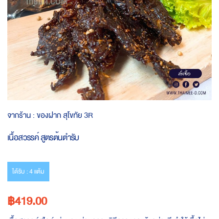
Skip
จากร้าน :
ของฝาก สุโขทัย 3R
to
the
เนื้อสวรรค์ สูตรต้นตำรับ
beginning
of
the
images
ได้รับ : 4 แต้ม
gallery
฿419.00