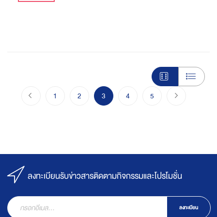
Page
Page
ก่อนหน้า
Page
Page
You're currently reading page
Page
Page
Page
ไปขั้นตอนชำร
1
2
3
4
5
ลงทะเบียนรับข่าวสารติดตามกิจกรรมและโปรโมชั่น
ลงทะเบียน