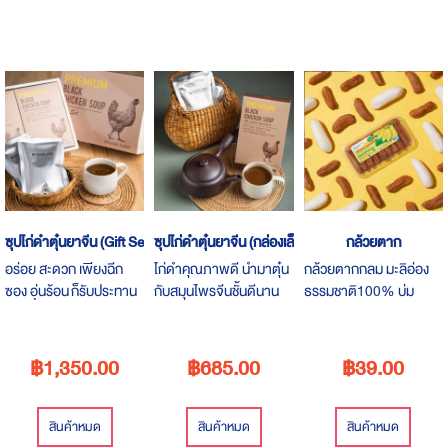
ซุปไก่ดำตุ๋นยาจีน (Gift Set)
ซุปไก่ดำตุ๋นยาจีน (กล่องเล็ก)
กล้วยตาก
อร่อย สะดวก เพียงฉีก
ไก่ดำคุณภาพดี นำมาตุ๋น
กล้วยตากกลม มะลิอ่อง
ซอง อุ่นร้อน ก็รับประทาน
กับสมุนไพรจีนชั้นดีนาน
ธรรมชาติ100% บ่ม
ได้ทันที แถมดีต่อสุขภาพ
กว่า 48 ชั่วโมง จนได้ซุปไก่
ธรรมชาติ
เหมาะสำหรับทุกเพศทุก
ดำที่อุดมด้วยสารอาหาร
วัย
฿1,350.00
฿685.00
฿39.00
สินค้าหมด
สินค้าหมด
สินค้าหมด