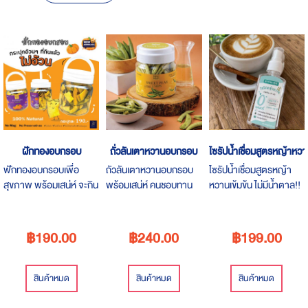
Descending
Direction
ฝักทองอบกรอบ
ถั่วลันเตาหวานอบกรอบ
ไซรัปน้ำเชื่อมสูตรหญ้าหวาน
ฟักทองอบกรอบเพื่อ
ถัวลันเตาหวานอบกรอบ
ไซรัปน้ำเชื่อมสูตรหญ้า
สุขภาพ พร้อมเสน่ห์ จะกิน
พร้อมเสน่ห์ คนชอบทาน
หวานเข้มข้น ไม่มีน้ำตาล!!
ตอนดูหนัง หรือตอนอยู่ใน
ผักต้องร้อง พกพาสะดวก
ตัวช่วยคนติดหวานแบบ
รถ ก็อร่อยได้เหมือนกัน
ทานได้ไม่เบื่อและไม่อ้วน
พกพา ..หวานไม่รู้สึกผิด
หวานแบบเอว S.
฿190.00
฿240.00
฿199.00
สินค้าหมด
สินค้าหมด
สินค้าหมด