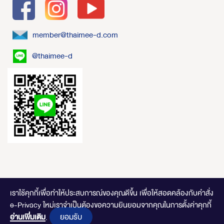
member@thaimee-d.com
@thaimee-d
เราใช้คุกกี้เพื่อทำให้ประสบการณ์ของคุณดีขึ้น
เพื่อให้สอดคล้องกับคำสั่ง
e-Privacy ใหม่เราจำเป็นต้องขอความยินยอมจากคุณในการตั้งค่าคุกกี้
ไทยมีดี.com © 2020 Online Store. All Rights Reserved. DESIGNED BY
CLICK
ยอมรับ
END
อ่านเพิ่มเติม
.