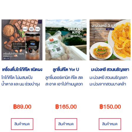
เครื่องดื่มโกโก้คีโต ชนิดผง
ลูกชิ้นคีโต Yor U
มะม่วงหยี สวนเนรัญชลา
โกโก้คีโต ไม่ผสมแป้ง
ลูกชิ้นออร์แกนิค คีโต สด
มะม่วงหยี สวนเนรัญชลา
น้ำตาล และนม ช่วยบำรุง
สะอาด เอาไปทำเมนูลวก
มะม่วงจากสวนบางคล้า
สมอง และควบคุมน้ำหนัก
ยำ ทอด อร่อย ได้สุขภาพ
รสชาติอมเปรี้ยวหวาน กิน
ได้ดี
ที่ดี
เพลิน เคี้ยวมัน
฿89.00
฿165.00
฿150.00
สินค้าหมด
สินค้าหมด
สินค้าหมด