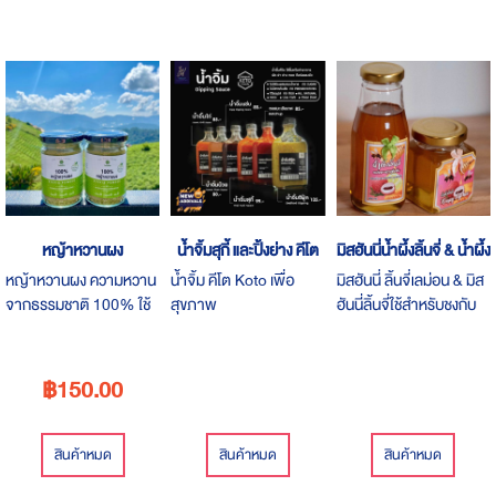
หญ้าหวานผง
น้ำจิ้มสุกี้ และปิ้งย่าง คีโต
มิสฮันนี่น้ำผึ้งลิ้นจี่ & น้ำผึ้ง
หญ้าหวานผง ความหวาน
น้ำจิ้ม คีโต Koto เพื่อ
มิสฮันนี่ ลิ้นจี่เลม่อน & มิส
จากธรรมชาติ 100% ใช้
สุขภาพ
ฮันนี่ลิ้นจี่ใช้สำหรับชงกับ
แทนน้ำตาลได้ทุกเมนู 0
น้ำดื่มได้ทั้งร้อนและเย็นดื่ม
แคลอรี่
ทุกวันให้ความสดชื่น ดีต่อ
สุขภาพ ระบบขับถ่าย ผิว
฿150.00
พรรณกระจ่างใส
สินค้าหมด
สินค้าหมด
สินค้าหมด