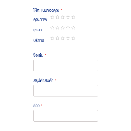
ให้คะแนนของคุณ
คุณภาพ
1
2
3
4
5
ราคา
star
stars
stars
stars
stars
1
2
3
4
5
บริการ
star
stars
stars
stars
stars
1
2
3
4
5
star
stars
stars
stars
stars
ชื่อเล่น
สรุปค่าสินค้า
รีวิว