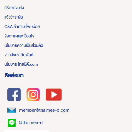
วิธีการขนส่ง
แจ้งชำระเงิน
Q&A คำถามที่พบบ่อย
ข้อตกลงและเงื่อนไข
นโยบายความเป็นส่วนตัว
ข่าวประชาสัมพันธ์
นโยบาย ไทยมีดี.com
ติดต่อเรา
member@thaimee-d.com
@thaimee-d