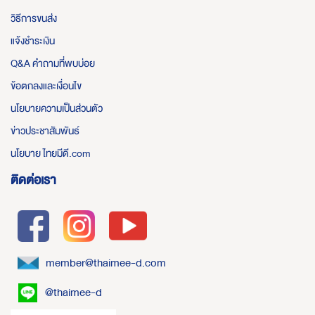
วิธีการขนส่ง
แจ้งชำระเงิน
Q&A คำถามที่พบบ่อย
ข้อตกลงและเงื่อนไข
นโยบายความเป็นส่วนตัว
ข่าวประชาสัมพันธ์
นโยบาย ไทยมีดี.com
ติดต่อเรา
member@thaimee-d.com
@thaimee-d