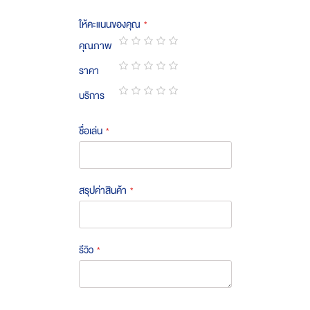
ให้คะแนนของคุณ
คุณภาพ
1
2
3
4
5
ราคา
star
stars
stars
stars
stars
1
2
3
4
5
บริการ
star
stars
stars
stars
stars
1
2
3
4
5
star
stars
stars
stars
stars
ชื่อเล่น
สรุปค่าสินค้า
รีวิว