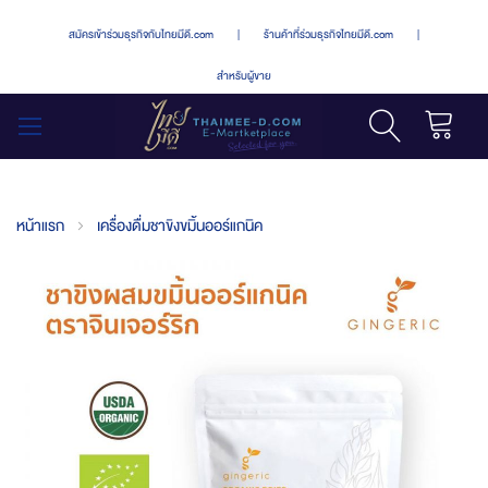
สมัครเข้าร่วมธุรกิจกับไทยมีดี.com
|
ร้านค้าที่ร่วมธุรกิจไทยมีดี.com
|
สำหรับผู้ขาย
รถเข็น
สลับ
เมนู
หน้าแรก
เครื่องดื่มชาขิงขมิ้นออร์แกนิค
Skip
to
the
end
of
the
images
gallery