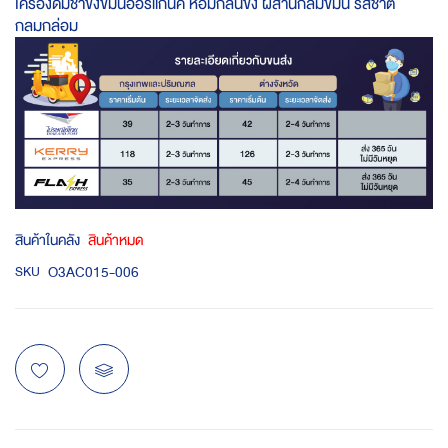
เครื่องดื่มชาขิงขมิ้นออร์แกนิค หอมกลิ่นขิง ผสานกลิ่มขมิ้น รสชาติ
กลมกล่อม
สินค้าในคลัง
สินค้าหมด
O3AC015-006
SKU