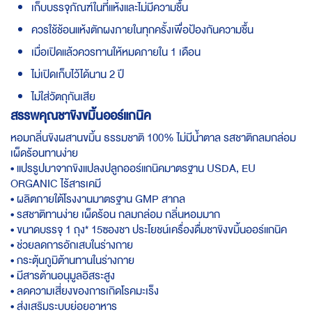
เก็บบรรจุภัณฑ์ในที่แห้งและไม่มีความชื้น
ควรใช้ช้อนแห้งตักผงภายในทุกครั้งเพื่อป้องกันความชื้น
เมื่อเปิดแล้วควรทานให้หมดภายใน 1 เดือน
ไม่เปิดเก็บไว้ได้นาน 2 ปี
ไม่ใส่วัตถุกันเสีย
สรรพคุณชาขิงขมิ้นออร์แกนิค
หอมกลิ่นขิงผสานขมิ้น ธรรมชาติ 100% ไม่มีน้ำตาล รสชาติกลมกล่อม
เผ็ดร้อนทานง่าย
• แปรรูปมาจากขิงแปลงปลูกออร์แกนิคมาตรฐาน USDA, EU
ORGANIC ไร้สารเคมี
• ผลิตภายใต้โรงงานมาตรฐาน GMP สากล
• รสชาติทานง่าย เผ็ดร้อน กลมกล่อม กลิ่นหอมมาก
• ขนาดบรรจุ 1 ถุง* 15ซองชา ประโยชน์เครื่องดื่มชาขิงขมิ้นออร์แกนิค
• ช่วยลดการอักเสบในร่างกาย
• กระตุ้นภูมิต้านทานในร่างกาย
• มีสารต้านอนุมูลอิสระสูง
• ลดความเสี่ยงของการเกิดโรคมะเร็ง
• ส่งเสริมระบบย่อยอาหาร