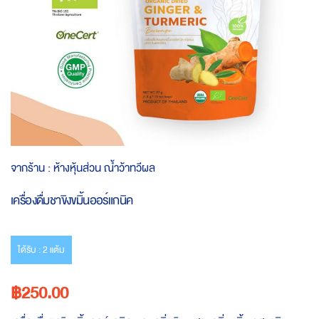
Skip
จากร้าน :
ห้างหุ้นส่วน ณ้ำว้าทวีผล
to
the
เครื่องดื่มชาขิงขมิ้นออร์แกนิค
beginning
of
the
images
ได้รับ : 2 แต้ม
gallery
฿250.00