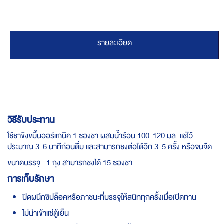
รายละเอียด
วิธีรับประทาน
ใช้ชาขิงขมิ้นออร์แก​นิค 1 ซองชา ​ผสมน้ำร้อน 100-120 มล. แช่ไว้
ประมาณ 3-6 นาทีก่อนดื่ม และสามารถชงต่อได้อีก 3-5 ครั้ง หรือจนจืด
ขนาดบรรจุ : 1 ถุง สามารถชงได้ 15 ซองชา
การเก็บรักษา
ปิดผนึกซิปล็อคหรือภาชนะที่บรรจุให้สนิททุกครั้งเมื่อเปิดทาน
ไม่นำเข้าแช่ตู้เย็น