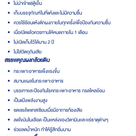
ไม่นำเข้าแช่ตู้เย็น
เก็บบรรจุภัณฑ์ในที่แห้งและไม่มีความชื้น
ควรใช้ช้อนแห้งตักผงภายในทุกครั้งเพื่อป้องกันความชื้น
เมื่อเปิดแล้วควรทานให้หมดภายใน 1 เดือน
ไม่เปิดเก็บไว้ได้นาน 2 ปี
ไม่ใส่วัตถุกันเสีย
สรรพคุณผงกล้วยดิบ
กระเพาะอาหารแข็งเเรงขึ้น
สมานเเผลในกระเพาะอาหาร
บรรเทาเเละป้องกันโรคกระเพาะอาหาร กรดไหลย้อน
เป็นแป้งพลังงานสูง
ชดเชยโพแทสเซียมเมื่อมีอาการท้องเสีย
ลดไขมันในเลือด เป็นเเหล่งของวิตามินเเละเเร่ธาตุต่างๆ
ช่วยลดน้ำหนัก ทำให้รู้สึกอิ่มนาน