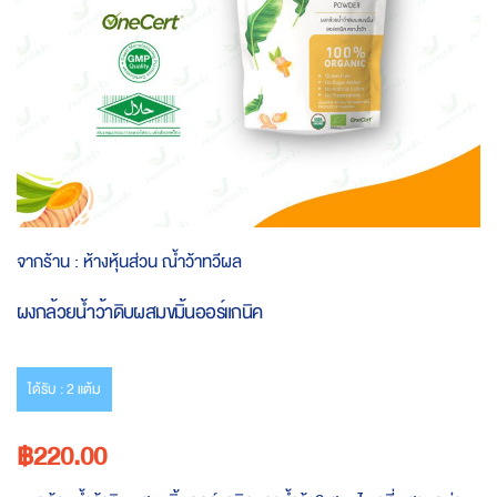
Skip
จากร้าน :
ห้างหุ้นส่วน ณ้ำว้าทวีผล
to
the
ผงกล้วยน้ำว้าดิบผสมขมิ้นออร์แกนิค
beginning
of
the
images
ได้รับ : 2 แต้ม
gallery
฿220.00