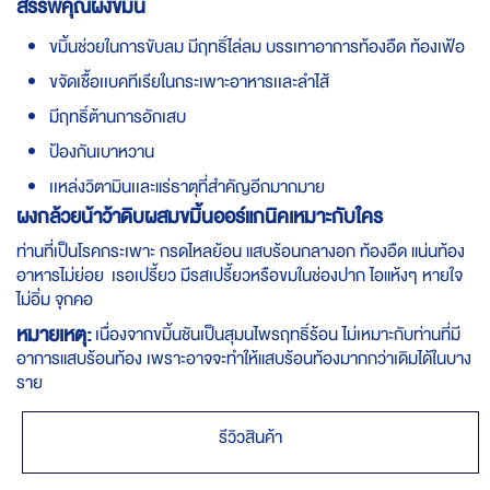
สรรพคุณผงขมิ้น
ขมิ้นช่วยในการขับลม มีฤทธิ์ไล่ลม บรรเทาอาการท้องอืด ท้องเฟ้อ
ขจัดเชื้อเเบคทีเรียในกระเพาะอาหารเเละลำไส้
มีฤทธิ์ต้านการอักเสบ
ป้องกันเบาหวาน
เเหล่งวิตามินเเละแร่ธาตุที่สำคัญอีกมากมาย
ผงกล้วยน้าว้าดิบผสมขมิ้นออร์แกนิคเหมาะกับใคร
ท่านที่เป็นโรคกระเพาะ กรดไหลย้อน แสบร้อนกลางอก ท้องอืด แน่นท้อง
อาหารไม่ย่อย เรอเปรี้ยว มีรสเปรี้ยวหรือขมในช่องปาก ไอแห้งๆ หายใจ
ไม่อิ่ม จุกคอ
หมายเหตุ
:
เนื่องจากขมิ้นชันเป็นสุมนไพรฤทธิ์ร้อน ไม่เหมาะกับท่านที่มี
อาการแสบร้อนท้อง เพราะอาจจะทำให้แสบร้อนท้องมากกว่าเดิมได้ในบาง
ราย
รีวิวสินค้า