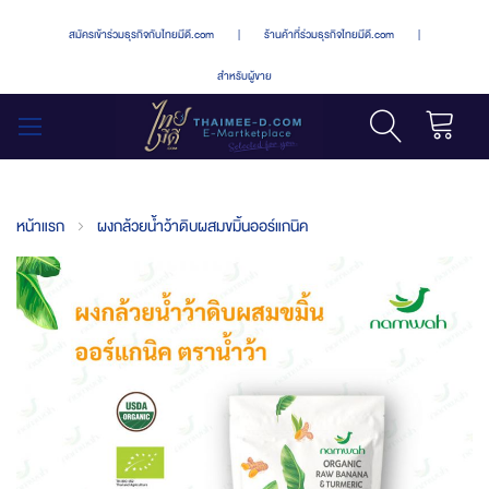
สมัครเข้าร่วมธุรกิจกับไทยมีดี.com
|
ร้านค้าที่ร่วมธุรกิจไทยมีดี.com
|
สำหรับผู้ขาย
รถเข็น
สลับ
เมนู
หน้าแรก
ผงกล้วยน้ำว้าดิบผสมขมิ้นออร์แกนิค
Skip
to
the
end
of
the
images
gallery