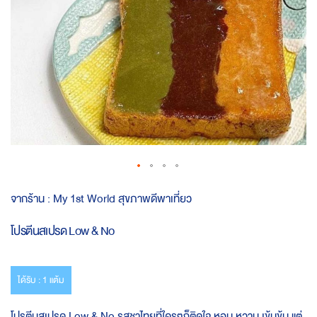
Skip
จากร้าน :
My 1st World สุขภาพดีพาเที่ยว
to
the
โปรตีนสเปรด Low & No
beginning
of
the
images
ได้รับ : 1 แต้ม
gallery
โปรตีนสเปรด Low & No รสชาไทยที่ใครๆก็ติดใจ หอม หวาน เข้มข้น แต่