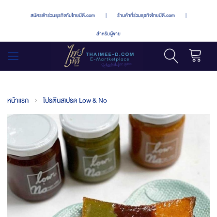
สมัครเข้าร่วมธุรกิจกับไทยมีดี.com
|
ร้านค้าที่ร่วมธุรกิจไทยมีดี.com
|
สำหรับผู้ขาย
รถเข็น
สลับ
เมนู
หน้าแรก
โปรตีนสเปรด Low & No
Skip
to
the
end
of
the
images
gallery