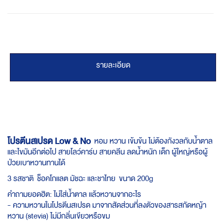
รายละเอียด
โปรตีนสเปรด Low & No
หอม หวาน เข้มข้น ไม่ต้องกังวลกับน้ำตาล
และไขมันอีกต่อไป สายโลว์คาร์บ สายคลีน ลดน้ำหนัก เด็ก ผู้ใหญ่หรือผู้
ป่วยเบาหวานทานได้
3 รสชาติ ช็อคโกแลต มัชฉะ และชาไทย ขนาด 200g
คำถามยอดฮิต: ไม่ใส่น้ำตาล แล้วหวานจากอะไร
- ความหวานในโปรตีนสเปรด มาจากสัดส่วนที่ลงตัวของสารสกัดหญ้า
หวาน (stevia) ไม่มีกลิ่นเขียวหรือขม