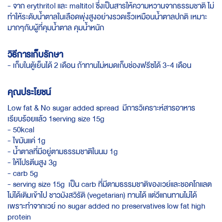
- จาก erythritol และ maltitol ซึ่งเป็นสารให้ความหวานจากธรรมชาติ ไม่
ทำให้ระดับน้ำตาลในเลือดพุ่งสูงอย่างรวดเร็วเหมือนน้ำตาลปกติ เหมาะ
มากๆกับผู้ที่คุมน้ำตาล คุมน้ำหนัก
วิธีการเก็บรักษา
- เก็บในตู้เย็นได้ 2 เดือน ถ้าทานไม่หมดเก็บช่องฟรีซได้ 3-4 เดือน
คุณประโยชน์
Low fat & No sugar added spread มีการวิเคราะห์สารอาหาร
เรียบร้อยแล้ว 1serving size 15g
- 50kcal
- ไขมันแค่ 1g
- น้ำตาลที่มีอยู่ตามธรรมชาติในนม 1g
- ให้โปรตีนสูง 3g
- carb 5g
- serving size 15g เป็น carb ที่มีตามธรรมชาติของเวย์และชอคโกแลต
ไม่ได้เติมเข้าไป ชาวมังสวิรัติ (vegetarian) ทานได้ แต่วีแกนทานไม่ได้
เพราะทำจากเวย์ no sugar added no preservatives low fat high
protein