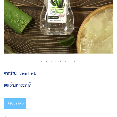
Skip
จากร้าน :
Jeni Herb
to
the
เจลว่านหางจระเข้
beginning
of
the
images
ได้รับ : 2 แต้ม
gallery