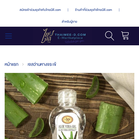
สมัครเข้าร่วมธุรกิจกับไทยมีดี.com
|
ร้านค้าที่ร่วมธุรกิจไทยมีดี.com
|
สำหรับผู้ขาย
รถเข็น
สลับ
เมนู
หน้าแรก
เจลว่านหางจระเข้
Skip
to
the
end
of
the
images
gallery