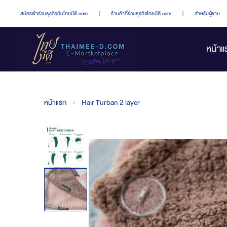
สมัครเข้าร่วมธุรกิจกับไทยมีดี.com
|
ร้านค้าที่ร่วมธุรกิจไทยมีดี.com
|
สำหรับผู้ขาย
หน้าแ
หน้าแรก
Hair Turban 2 layer
Skip
to
the
end
of
the
images
gallery