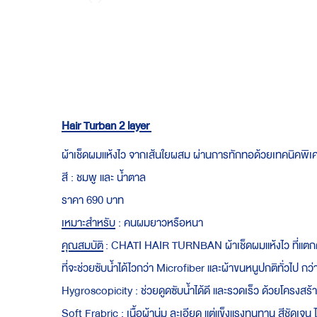
Skip
to
the
beginning
of
the
images
gallery
Hair Turban 2 layer
ผ้าเช็ดผมแห้งไว จากเส้นใยผสม ผ่านการทักทอด้วยเทคนิคพิเศษ ที่
สี : ชมพู และ น้ำตาล
ราคา 690 บาท
เหมาะสำหรับ
: คนผมยาวหรือหนา
คุณสมบัติ
: CHATI HAIR TURNBAN ผ้าเช็ดผมแห้งไว ที่แตกต่า
ที่จะช่วยซับน้ำได้ไวกว่า Microfiber และผ้าขนหนูปกติทั่วไป กว่
Hygroscopicity : ช่วยดูดซับน้ำได้ดี และรวดเร็ว ด้วยโครงสร
Soft Frabric : เนื้อผ้านุ่ม ละเอียด แต่แข็งแรงทนทาน สีชัดเจน 