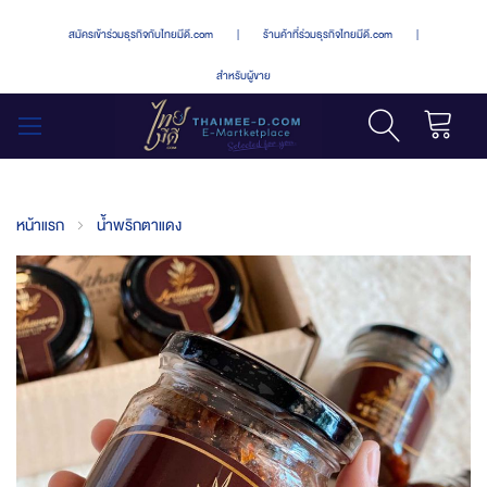
สมัครเข้าร่วมธุรกิจกับไทยมีดี.com
|
ร้านค้าที่ร่วมธุรกิจไทยมีดี.com
|
สำหรับผู้ขาย
รถเข็น
สลับ
เมนู
หน้าแรก
น้ำพริกตาแดง
Skip
to
the
end
of
the
images
gallery