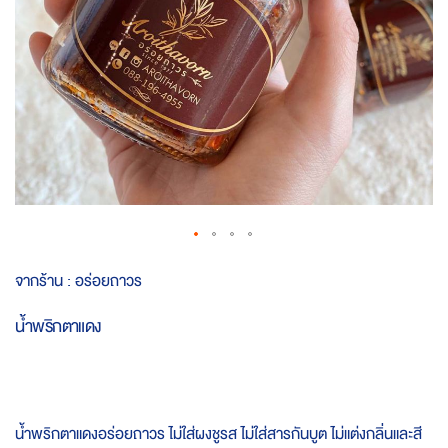
Skip
จากร้าน :
อร่อยถาวร
to
the
น้ำพริกตาแดง
beginning
of
the
images
gallery
น้ำพริกตาแดงอร่อยถาวร ไม่ใส่ผงชูรส ไม่ใส่สารกันบูต ไม่แต่งกลิ่นและสี