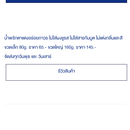
น้ำพริกตาแดงอร่อยถาวร ไม่ใส่ผงชูรส ไม่ใส่สารกันบูต ไม่แต่งกลิ่นและสี
ขวดเล็ก 80g. ราคา 65.- ขวดใหญ่ 160g. ราคา 145.-
จัดส่งทุกวันพุธ และ วันเสาร์
รีวิวสินค้า