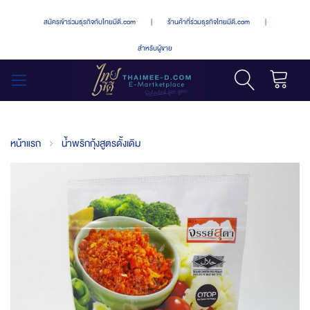
สมัครเข้าร่วมธุรกิจกับไทยมีดี.com
|
ร้านค้าที่ร่วมธุรกิจไทยมีดี.com
|
สำหรับผู้ขาย
รถเข็น
สลับ
เมนู
หน้าแรก
น้ำพริกกุ้งสูตรดั้งเดิม
Skip
to
the
end
of
the
images
gallery