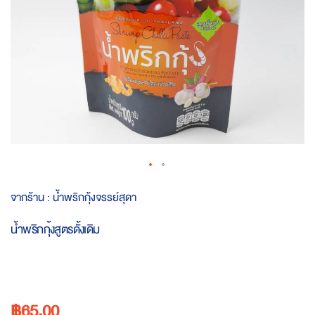
Skip
จากร้าน :
น้ำพริกกุ้งจรรย์สุดา
to
the
น้ำพริกกุ้งสูตรดั้งเดิม
beginning
of
the
images
gallery
฿65.00