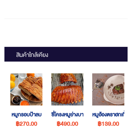
สินค้าใกล้เคียง
หมูกรอบป้าลบ
ซี่โครงหมูย่างบาร์บีคิว
หมูฮ้องตราฮกเกี้ยน
฿270.00
฿490.00
฿139.00