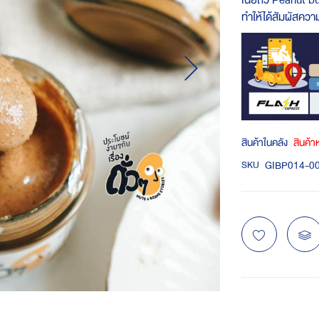
เนยถั่ว Peanut b
ทำให้ได้สัมผัสคว
สินค้าในคลัง
สินค้
GIBP014-0
SKU