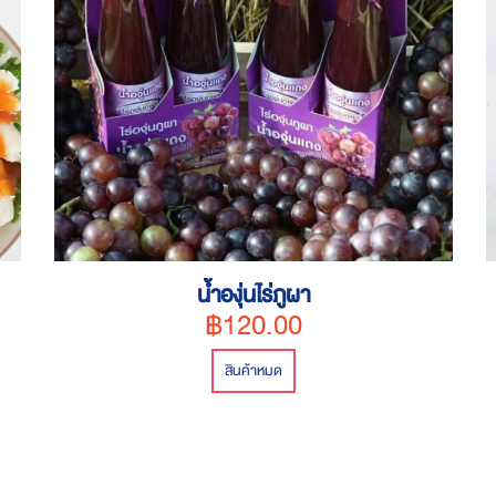
น้ำองุ่นไร่ภูผา
฿120.00
สินค้าหมด