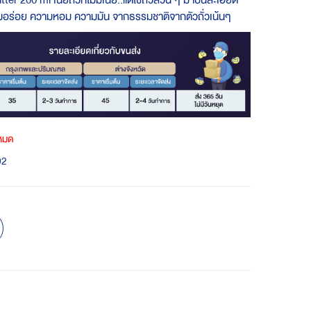
utter 200 ml
เนยถั่วที่ไม่มีเนย..แต่ใช้ถั่วล้วน ๆ มาปั่นละเอียด
ามอร่อย ความหอม ความมัน จากธรรมชาติจากตัวถั่วเน้นๆ
าหมด
02