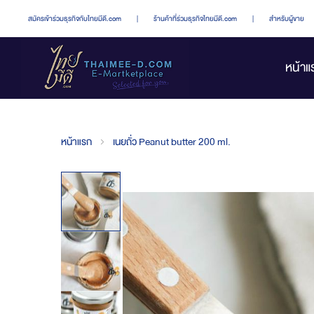
สมัครเข้าร่วมธุรกิจกับไทยมีดี.com
|
ร้านค้าที่ร่วมธุรกิจไทยมีดี.com
|
สำหรับผู้ขาย
หน้าแ
หน้าแรก
เนยถั่ว Peanut butter 200 ml.
Skip
to
the
end
of
the
images
gallery