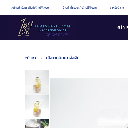
สมัครเข้าร่วมธุรกิจกับไทยมีดี.com
|
ร้านค้าที่ร่วมธุรกิจไทยมีดี.com
|
สำหรับผู้ขาย
หน้าแ
หน้าแรก
แป้งสาคูต้นแบบดั้งเดิม
Skip
to
the
end
of
the
images
gallery