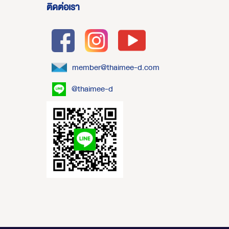
ติดต่อเรา
member@thaimee-d.com
@thaimee-d