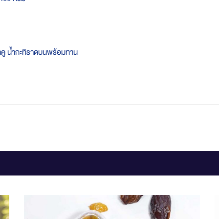
สาคู น้ำกะทิราดบนพร้อมทาน