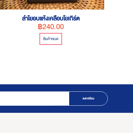
ลำไยอบแห้งเคลือบโยเกิร์ต
น
฿240.00
สินค้าหมด
ลงทะเบียน