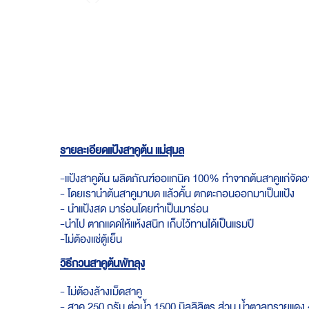
Skip
to
the
beginning
of
the
images
gallery
รายละเอียดแป้งสาคูต้น แม่สุมล
-แป้งสาคูต้น ผลิตภัณฑ์ออแกนิค 100% ทำจากต้นสาคูแก่จัดอ
- โดยเรานำต้นสาคูมาบด แล้วคั้น ตกตะกอนออกมาเป็นแป้ง
- นำแป้งสด มาร่อนโดยทำเป็นมาร่อน
-นำไป ตากแดดให้แห้งสนิท เก็บไว้ทานได้เป็นแรมปี
-ไม่ต้องแช่ตู้เย็น
วิธีกวนสาคูต้นพัทลุง
- ไม่ต้องล้างเม็ดสาคู
- สาคู 250 กรัม ต่อน้ำ 1500 มิลลิลิตร ส่วน น้ำตาลทรายแดง