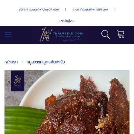
สมัครเข้าร่วมธุรกิจกับไทยมีดี.com
|
ร้านค้าที่ร่วมธุรกิจไทยมีดี.com
|
สำหรับผู้ขาย
รถเข็น
สลับ
เมนู
หน้าแรก
หมูสวรรค์ สูตรต้นตำรับ
Skip
to
the
end
of
the
images
gallery