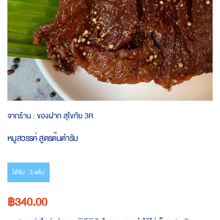
Skip
จากร้าน :
ของฝาก สุโขทัย 3R
to
the
หมูสวรรค์ สูตรต้นตำรับ
beginning
of
the
images
ได้รับ : 3 แต้ม
gallery
฿340.00