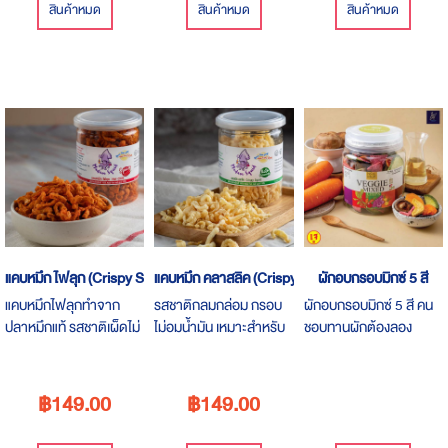
ละ 149บาท เท่านั้น***
สินค้าหมด
สินค้าหมด
สินค้าหมด
แคบหมึก ไฟลุก (Crispy Squid Hot Chili)
แคบหมึก คลาสลิค (Crispy Squid Classic)
ผักอบกรอบมิกซ์ 5 สี
แคบหมึกไฟลุกทำจาก
รสชาติกลมกล่อม กรอบ
ผักอบกรอบมิกซ์ 5 สี คน
ปลาหมึกแท้ รสชาติเผ็ดไม่
ไม่อมน้ำมัน เหมาะสำหรับ
ชอบทานผักต้องลอง
มากจนเกินไป ***ราคา
ผู้ที่อยากทานแคบหมูแต่
กรอบ อร่อย เคี้ยวเพลิน
เพียงกระปุกละ 149 บาท
กลัวอ้วน รวมถึง คนที่รัก
เท่านั้น***
สุขภาพ และ ผู้ที่ทานคีโต
฿149.00
฿149.00
ส่วนประกอบ คือ ปลาหมึก
99% เกลือ 1% ***ราคา