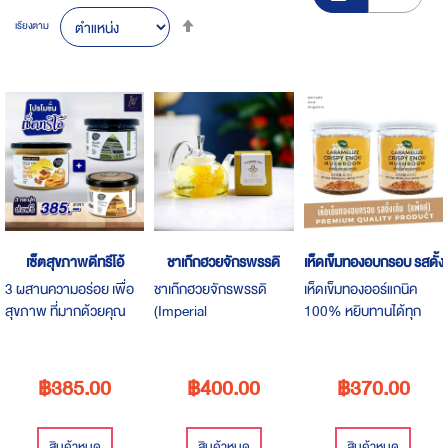
Set
เรียงตาม
Descending
Direction
เซ็ตสุขภาพดีทรีโอ้
ชาเก๊กฮวยจักรพรรดิ
เห็ดเข็มทองอบกรอบ รสดั้งเด
3 ผสานความอร่อย เพื่อ
ชาเก๊กฮวยจักรพรรดิ
เห็ดเข็มทองออร์แกนิค
สุขภาพ ที่มากด้วยคุณ
(Imperial
100% หยิบทานได้ทุก
ประโยชน์ ทางเลือกใหม่ของ
Chrysanthemum Tea)
เวลา อร่อยได้ทุกวัย ทั้ง
คนรักสุขภาพ บรรจุใน
เป็นราชาของดอกเก๊กฮวย
เด็กและผู้ใหญ่ ทานเป็น
กระปุกฝาดึง
มีกลิ่นหอมและรสชาติ
Snack หรือกับข้าวสวยก็
฿385.00
฿400.00
฿370.00
คล้าย เครื่องเทศ มีฤทธิ์เย็น
อร่อย
ให้ความรู้สึกหวานโดย
ธรรมชาติ โดยปราศจาก
สินค้าหมด
สินค้าหมด
สินค้าหมด