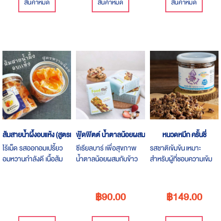
สินค้าหมด
สินค้าหมด
สินค้าหมด
ส้มสายน้ำผึ้งอบแห้ง (สูตรหวานน้อย)
ฟู้ดฟิตต์ น้ำตาลน้อยผสมข้าวกล้องงอก
หนวดหมึก ครั้นชี่
ไร้เม็ด รสออกอมเปรี้ยว
ซีเรียลบาร์ เพื่อสุขภาพ
รสชาติเข้มข้น เหมาะ
อมหวานกำลังดี เนื้อส้ม
น้ำตาลน้อยผสมกับข้าว
สำหรับผู้ที่ชอบความเข้ม
หนุบหนับ เคี้ยวเพลิน มี
กล้องงอก ธัญพืชและผล
ข้น เหมือนหมึกบดแต่ไม่
กากใยช่วยในการขับถ่าย
ไม้น้ำตาลน้อย ทานเป็น
ชอบความแข็ง และเหนียว
อาหารเช้าคู่กับโยเกิร์ต
ของหมึกแห้ง เหมาะสำหรับ
฿90.00
฿149.00
หรือ ทานเล่นก็ได้สุขภาพ
คนที่รักสุขภาพ, ผู้ที่ทานคี
โต ***ราคาเพียงกระปุก