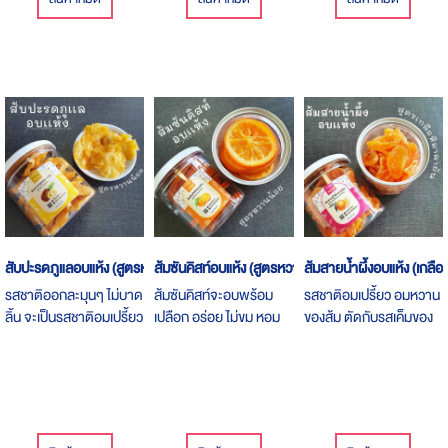
น้ำตาล ทานคู่อาหารและ
ขนมหวานที่มีกลิ่นและ
รสชาติที่เฉพาะตัวได้ดี
สับปะรดภูแลอบแห้ง (สูตรหวานน้อย)
ส้มซันคิสท์อบแห้ง (สูตรหวานน้อย)
ส้มสายน้ำผึ้งอบแห้ง (เกลือ
รสชาติออกละมุนๆ ไม่บาด
ส้มซันคิสท์จะอบพร้อม
รสชาติอมเปรี้ยว อมหวาน
ลิ้น จะเป็นรสชาติอมเปรี้ยว
เปลือก อร่อย ไม่ขม หอม
ของส้ม ตัดกับรสเค็มของ
หวานอ่อนๆ ของสับปะรด
เปลือกส้มในปาก เหมาะกับ
เกลือหิลามายัน อร่อย
แบบเต็มๆ คำ
คนที่ชอบทานเปลือกส้ม
เคี้ยวเพลิน ได้ตลอดทั้งวัน
ด้วย