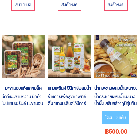
เพียงกระปุกละ 149บาท
สินค้าหมด
สินค้าหมด
สินค้าหมด
เท่านั้น***
มะขามอบแห้งแกะเมล็ด
แทมมะรินด์ วินีการ์ผสมน้ำผึ้ง
น้ำกระชายผสมน้ำมะนาวน้ำผ
นึกถึงมะขามหวาน นึกถึง
ร่างกายเพื่อสุขภาพที่ดี
น้ำกระชายผสมน้ำมะนาว
ไนน์เเทมมะรินด์ มะขามอบ
ดื่ม ‘แทมมะรินด์ วินีการ์
น้ำผึ้ง เสริมสร้างภูมิคุ้มกัน
แห้งแกะเมล็ด ไม่เติม
ผสมน้ำผึ้ง’ ช่วย Detox
น้ำตาล ผลิตจากโรงงาน
ร่างกาย ล้างลำไส้ กระตุ้น
ได้รับ : 2 แต้ม
มาตรฐาน มีอย. รับรอง
ให้ร่างกายขับของเสียออก
฿500.00
ความสะอาด ปลอดภัย
มาได้ง่ายขึ้น