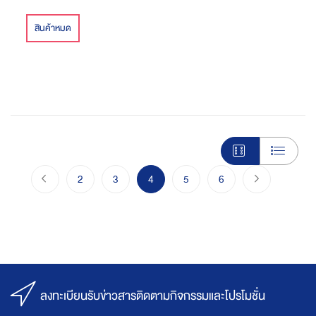
สินค้าหมด
Page
Page
ก่อนหน้า
Page
Page
You're currently reading page
Page
Page
Page
ไปขั้นตอนชำร
2
3
4
5
6
ลงทะเบียนรับข่าวสารติดตามกิจกรรมและโปรโมชั่น