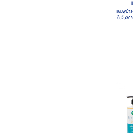
แชมพูบำรุ
เร็วขึ้น3
อาการคัน