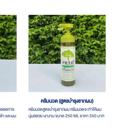
ครีมนวด (สูตรบำรุงรากผม)
วยชลอการ
ครีมนวดสูตรบำรุงรากผม ​ครีมนวดจะทำให้ผม
ช้า​ และผม
นุ่ม​สลวย​ เงางาม ขนาด 250 ML ราคา 350 บาท
 บาท