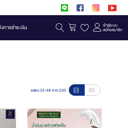
เข้าสู่ระบบ
รถเข็น
จ้งการชำระเงิน
สมัครสมาชิก
View
แสดง
33
-
48
จาก
230
as