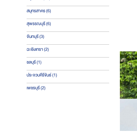
ชิ้น
สมุทรสาคร
6
ชิ้น
สุพรรณบุรี
6
ชิ้น
จันทบุรี
3
ชิ้น
ฉะเชิงเทรา
2
ชิ้น
ชลบุรี
1
ชิ้น
ประจวบคีรีขันธ์
1
ชิ้น
เพชรบุรี
2