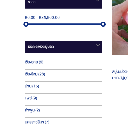
ราคา
฿0.00
-
฿35,800.00
เลือกจังหวัดผู้ผลิต
ชิ้น
เชียงราย
9
สบู่มะม่ว
ชิ้น
เชียงใหม่
28
บาท สบู่ค
เมดโซฟ
ชิ้น
น่าน
15
ชิ้น
แพร่
9
ชิ้น
ลำพูน
2
ชิ้น
นครราชสีมา
7