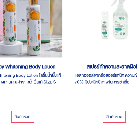
y Whitening Body Lotion
สเปรย์ทำความสะอาดผิว
tening Body Lotion โลชั่นน้ำผึ้งแท้
แอลกอฮอล์จากอ้อยออร์แกนิค ความเข้
้น ผสานคุณค่าจากน้ำผึ้งแท้ SIZE S
70% มีประสิทธิภาพในการฆ่าเชื้อ
าคา 190 บาท SIZE M 200 ML ราคา
สินค้าหมด
สินค้าหมด