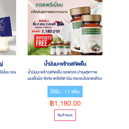
ญ่
น้ำมันมะพร้าวสกัดเย็น
เมี่ยม ของ
น้ำมันมะพร้าวสกัดเย็น ซอฟเจล บำรุงสุขภาพ
ผมเล็บผิว พิเศษ พลัสวิตามิน ครบจบในขวดเดียว
**โปรโมชั่นพิเศษ !! ซิ้อ 2 กระปุก ในราคา 1,180
ได้รับ : 11 แต้ม
แถมฟรี 3 กระปุก เพิ่มทันที** พร้อมจัดส่งฟรีทั่ว
ประเทศ
฿1,180.00
สินค้าหมด