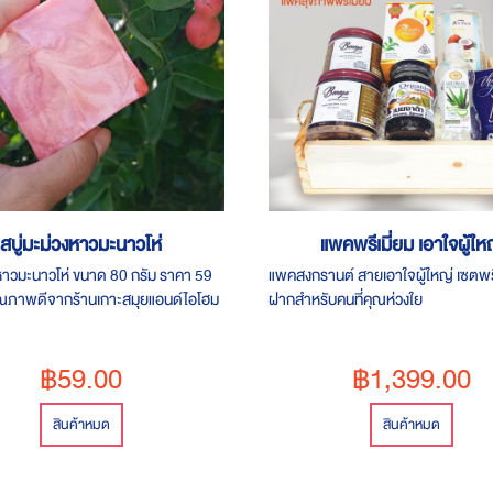
สบู่มะม่วงหาวมะนาวโห่
แพคพรีเมี่ยม เอาใจผู้ให
งหาวมะนาวโห่ ขนาด 80 กรัม ราคา 59
แพคสงกรานต์ สายเอาใจผู้ใหญ่ เซตพรี
ุณภาพดีจากร้านเกาะสมุยแอนด์ไอโฮม
ฝากสำหรับคนที่คุณห่วงใย
฿59.00
฿1,399.00
สินค้าหมด
สินค้าหมด