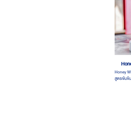
Hone
Honey Whi
สูตรเข้มข
100 ML ร
250 บาท