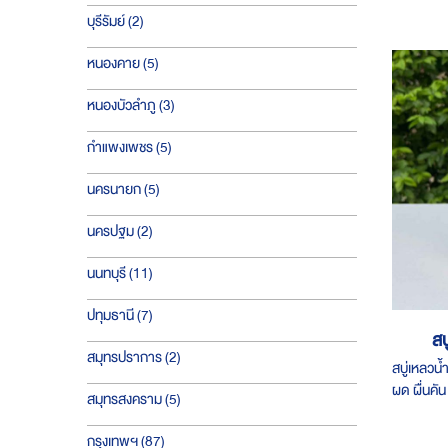
ชิ้น
บุรีรัมย์
2
ชิ้น
หนองคาย
5
ชิ้น
หนองบัวลำภู
3
ชิ้น
กำแพงเพชร
5
ชิ้น
นครนายก
5
ชิ้น
นครปฐม
2
ชิ้น
นนทบุรี
11
ชิ้น
ปทุมธานี
7
สบ
ชิ้น
สมุทรปราการ
2
สบู่เหลวน
ผด​ ผื่นค
ชิ้น
สมุทรสงคราม
5
350 บาท
ชิ้น
กรุงเทพฯ
87