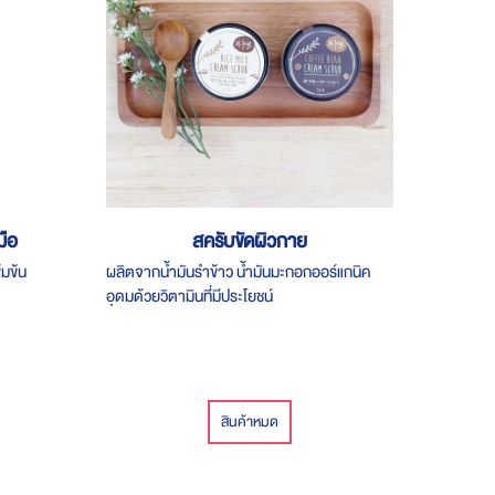
มือ
สครับขัดผิวกาย
มข้น
ผลิตจากน้ำมันรำข้าว น้ำมันมะกอกออร์แกนิค
อุดมด้วยวิตามินที่มีประโยชน์
สินค้าหมด