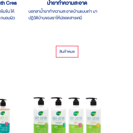
ath Cream
น้ำยาทำความสะอาด
้มข้น ให้
บอกลาน้ำยาทำความสะอาดบ้านแบบเก่า มา
ละถนอมผิว
ปฏิวัติบ้านของเราให้ปลอดสารเคมี
มีอันตราย
สินค้าหมด