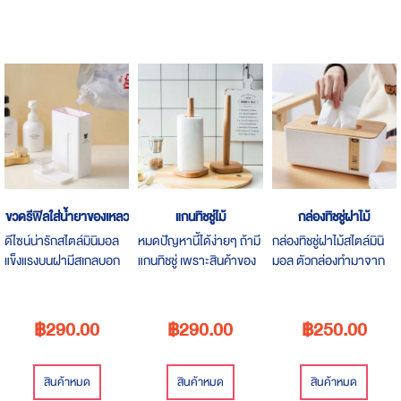
ขวดรีฟิลใส่น้ำยาของเหลว
แกนทิชชู่ไม้
กล่องทิชชู่ฝาไม้
ดีไซน์น่ารักสไตล์มินิมอล
หมดปัญหานี้ได้ง่ายๆ ถ้ามี
กล่องทิชชู่ฝาไม้สไตล์มินิ
แข็งแรงบนฝามีสเกลบอก
แกนทิชชู่ เพราะสินค้าของ
มอล ตัวกล่องทำมาจาก
ปริมาตร ใช้งานง่าย
เราทำมาจากไม้เนื้อแข็ง
พลาสติกเกรด A ตัวฝา
สวยๆ ดีไซน์คลาสสิคสุดๆ
เป็นไม้คุณภาพดีเยี่ยม น้ำ
หนักเบา
฿290.00
฿290.00
฿250.00
สินค้าหมด
สินค้าหมด
สินค้าหมด