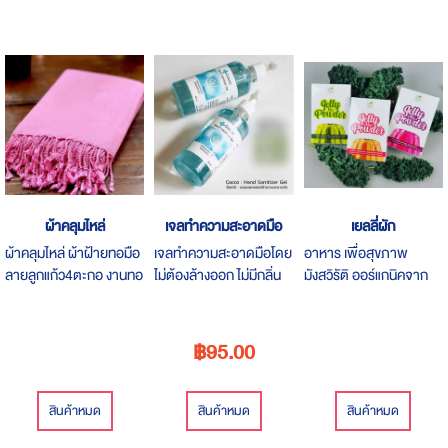
ผ้าคลุมไหล่
เจลทำความสะอาดมือ
เยลลี่ผัก
ผ้าคลุมไหล่ ผ้าฝ้ายทอมือ
เจลทำความสะอาดมือโดย
อาหาร​ เพื่อสุขภาพ​
ลายลูกแก้ว4ตะกอ งานทอ
ไม่ต้องล้างออก ไม่มีกลิ่น
มังสวิรัติ ออร์แกนิค​จาก​ ​
มือ เนื้อนุ่ม มีน้ำหนัก สีไม่
ฉุน และลดการสะสมของ
นอร์ท​ ออร์แกนิค​ไทย​
ตก ผ้าไม่หด
แบคทีเรีย
ฟาร์ม ผสม ผ​งบุกและคา
ราจีแนน​100 %
฿95.00
naturaผสมสารให้ความ
หวานผู้ป่วยเบาหวานทาน
ได้เด็กทานฟันไม่ผุคุมน้ำ
สินค้าหมด
สินค้าหมด
สินค้าหมด
หนักทานแล้วไม่อ้วนl