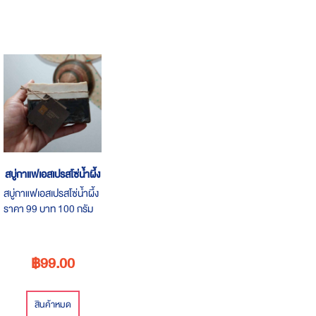
สบู่กาแฟเอสเปรสโซ่น้ำผึ้ง
สบู่กาแฟเอสเปรสโซ่น้ำผึ้ง
ราคา 99 บาท 100 กรัม
สบู่คุณภาพดีจากร้าน
เกาะสมุยแอนด์ไอโฮมเมด
โซฟ
฿99.00
สินค้าหมด