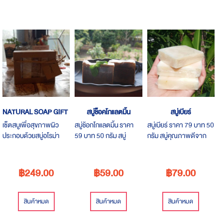
NATURAL SOAP GIFT BOX
สบู่ช็อคโกแลตมิ้น
สบู่เบียร์
เซ็ตสบูเพื่อสุขภาพผิว
สบู่ช้อกโกแลตมิ้น ราคา
สบู่เบียร์ ราคา 79 บาท 50
ประกอบด้วยสบู่อโรม่า
59 บาท 50 กรัม สบู่
กรัม สบู่คุณภาพดีจาก
ลาเวนเดอร์ 50 กรัม 2
คุณภาพดีจากร้าน
ร้านเกาะสมุยแอนด์ไอโฮม
ก้อน และสบู่สครับกาแฟ
เกาะสมุยแอนด์ไอโฮมเมด
เมดโซฟ
50 กรัม 3 ก้อน ขนาด
โซฟ
฿249.00
฿59.00
฿79.00
100 กรัม ราคา 249 บาท
สินค้าหมด
สินค้าหมด
สินค้าหมด