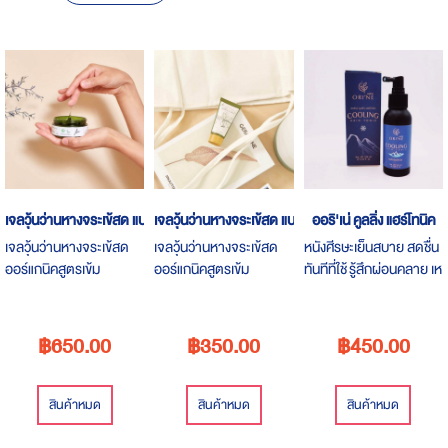
Descending
Direction
เจลวุ้นว่านหางจระเข้สด แบบกระปุก
เจลวุ้นว่านหางจระเข้สด แบบหลอด
ออริ'เน่ คูลลิ่ง แฮร์โทนิค
เจลวุ้นว่านหางจระเข้สด
เจลวุ้นว่านหางจระเข้สด
หนังศีรษะเย็นสบาย สดชื่น
ออร์แกนิคสูตรเข้ม
ออร์แกนิคสูตรเข้ม
ทันทีที่ใช้ รู้สึกผ่อนคลาย เห
ข้น(Thanchanok Aloe
ข้น(Thanchanok Aloe
มือนทำสปาบนหนังศีรษะ มี
Treatment Gel) พัฒนา
Treatment Gel) พัฒนา
น้ำมันหอมระเหยธรรมชาติ
สูตรจากการทำเจลออร์
สูตรจากการทำเจลออร์
ถึง10ชนิด
฿650.00
฿350.00
฿450.00
แกนิคแบบโฮมเมด
แกนิคแบบโฮมเมด
สินค้าหมด
สินค้าหมด
สินค้าหมด