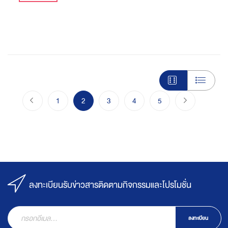
Page
Page
ก่อนหน้า
Page
You're currently reading page
Page
Page
Page
Page
ไปขั้นตอนชำร
1
2
3
4
5
ลงทะเบียนรับข่าวสารติดตามกิจกรรมและโปรโมชั่น
ลงทะเบียน