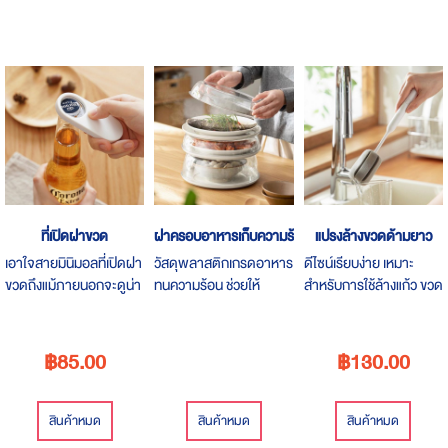
ที่เปิดฝาขวด
ฝาครอบอาหารเก็บความร้อน
แปรงล้างขวดด้ามยาว
เอาใจสายมินิมอลที่เปิดฝา
วัสดุพลาสติกเกรดอาหาร
ดีไซน์เรียบง่าย เหมาะ
ขวดถึงแม้ภายนอกจะดูน่า
ทนความร้อน ช่วยให้
สำหรับการใช้ล้างแก้ว ขวด
รักบอบบาง สไตล์
อาหารมีความร้อนอยู่
หรือโหล ในส่วนที่ฟองน้ำ
minimal
เสมอ
เข้าไม่ถึง
฿85.00
฿130.00
สินค้าหมด
สินค้าหมด
สินค้าหมด