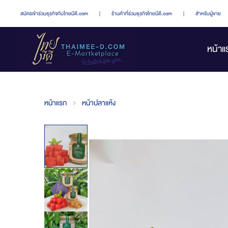
สมัครเข้าร่วมธุรกิจกับไทยมีดี.com
|
ร้านค้าที่ร่วมธุรกิจไทยมีดี.com
|
สำหรับผู้ขาย
หน้าแ
หน้าแรก
หน้าปลาแห้ง
Skip
to
the
end
of
the
images
gallery