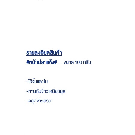
Skip
to
the
beginning
of
the
images
gallery
รายละเอียดสินค้า
#หน้าปลาแห้ง#
....ขนาด 100 กรัม
-ใช้จิ้มแตงโม
-ทานกับข้าวเหนียวมูล
-คลุกข้าวสวย