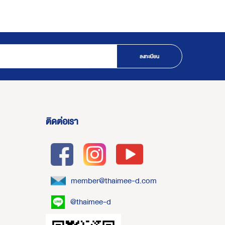
ลงทะเบียน
ติดต่อเรา
member@thaimee-d.com
@thaimee-d