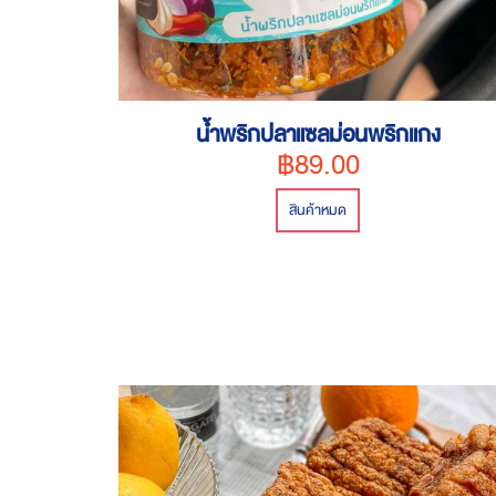
น้ำพริกปลาแซลม่อนพริกแกง
฿89.00
สินค้าหมด