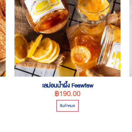
เลม่อนน้ำผึ้ง Feawfaw
฿190.00
สินค้าหมด