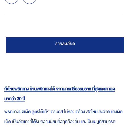
รายละเอียด
ก๊ะไหวพริกแกง ร้านพริกแกงใต้ จากนครศรีธรรมราช ที่สูตรตกทอด
มากว่า 30 ปี
พริกแกงผัดเผ็ด สูตรใต้แท้ๆ ครบรส ไม่หวงเครื่อง สดใหม่ สะอาด
แกงผัด
เผ็ด เป็นอีกแกงที่ได้รับความนิยมทั่วทุกท้องถิ่น และเป็นเมนูที่สามารถ