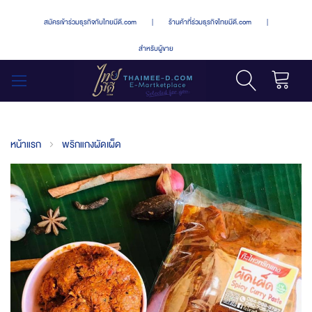
สมัครเข้าร่วมธุรกิจกับไทยมีดี.com
|
ร้านค้าที่ร่วมธุรกิจไทยมีดี.com
|
สำหรับผู้ขาย
รถเข็น
สลับ
เมนู
หน้าแรก
พริกแกงผัดเผ็ด
Skip
to
the
end
of
the
images
gallery