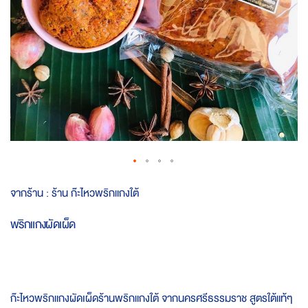
Skip
จากร้าน :
ร้าน ก๊ะไหวพริกแกงใต้
to
the
พริกแกงผัดเผ็ด
beginning
of
the
images
gallery
ก๊ะไหวพริกแกงผัดเผ็ดร้านพริกแกงใต้ จากนครศรีธรรมราช สูตรใต้แท้ๆ