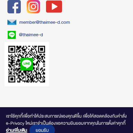
member@thaimee-d.com
@thaimee-d
เราใช้คุกกี้เพื่อทำให้ประสบการณ์ของคุณดีขึ้น
เพื่อให้สอดคล้องกับคำสั่ง
e-Privacy ใหม่เราจำเป็นต้องขอความยินยอมจากคุณในการตั้งค่าคุกกี้
ไทยมีดี.com © 2020 Online Store. All Rights Reserved. DESIGNED BY
CLICK
ยอมรับ
อ่านเพิ่มเติม
END
.