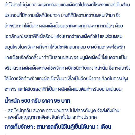
ทำได้ง่ายไม่ยุ่งยาก จะแตกต่างกับแกงเผ็ดทั่วไปตรงที่ใช้พริกแกงที่เป็นส่วน
ประกอบที่มีความเผ็ดที่น้อยกว่า บางที่ก็มีความหวานผสมเข้ามา ซึ่ง
สำหรับภาคใต้นั้น แกงผัดเผ็ดนั้นรสชาติจะแตกต่างจากภาคอื่นๆ ด้วย
เอกลักษณ์รสชาติที่เผ็ดร้อน แต่จะเบากว่าแกงเผ็ดทั่วไป และส่วนผสม
สมุนไพรในพริกแกงที่จะทำให้รสชาติกลมกล่อม บางบ้านอาจจะใช้พริก
แกงเผ็ดหรือคั่วกลิ้งมาทำเป็นส่วนผสมของเมนูผัดเผ็ดนี้ ซึ่งในความเป็น
จริงแล้วแกงผัดเผ็ดจะต้องใช้พริกแกงอีกชนิดกับแกงเหล่านั้น ซึ่งทางเราจึง
ได้มีการจัดทำพริกแกงผัดเผ็ดขึ้นมาเพื่อเป็นอีกหนึ่งทางเลือกในการปรุง
อาหาร และได้รับรสชาติที่เป็นแกงผัดเผ็ดแบบต้นตำหรับอย่างแน่นอน
น้ำหนัก 500 กรัม ราคา 95 บาท
- สด ใหม่ทุกวัน สะอาด ทุกขบวนการ ไม่ใส่สารกันบูด จัดส่งถึงบ้าน
- แพคกิ้งสุญญากาศจัดส่งสินค้าทั้งในและต่างประเทศ
การเก็บรักษา : สามารถเก็บไว้ในตู้เย็นได้นาน 1 เดือน